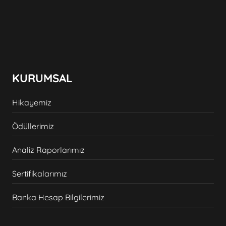
Sınırlı sayıda üretilen Soğuk Proses zeytinyağı
sabununun, oda sıcaklığında ve kuru bir
alanda muhafaza edilmesi önerilmektedir.
Sabunun performansını koruması için; serin,
kuru ve doğrudan güneş ışığı almayan bir
KURUMSAL
ortamda saklanması gerekir. Kullanım
sırasında ise sabunun her zaman kuru bir
Hikayemiz
zeminde durmasını sağlamak ömrünü uzatır.
Ödüllerimiz
Sabunun ana maddeleri olan bazik yapı ve
yağlar bakteri üretmez. Bu nedenle yıllarca
Analiz Raporlarımız
beklese bile insan sağlığı için bir tehdit
Sertifikalarımız
oluşturmaz.
Banka Hesap Bilgilerimiz
2026
yılı üretimidir.