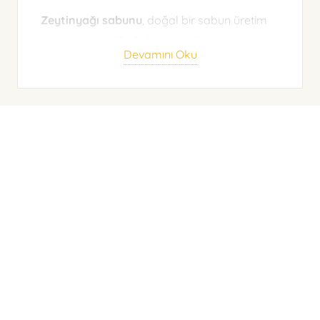
Zeytinyağı sabunu
, doğal bir sabun üretim
yöntemi olan
“Soğuk proses”
yöntemi ile
Devamını Oku
üretilen bir tür sabundur.
Soğuk sıkım zeytinyağı sabunu üretim
aşamaları şu şekilde anlatılabilir;
Sodyum hidroksit ve yağ oda
sıcaklığında bekletilir,
Oda sıcaklığında beklemesi sonucunda
kimyasal reaksiyonlar gerçekleşmeye
başlar,
Bu yöntem zeytinyağı sabunu
özelliklerini koruyarak doğal üretimi
sağlar.