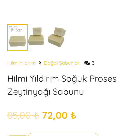
müşteri
Hilmi Yıldırım
Doğal Sabunlar
3
değerlendirmesi
Hilmi Yıldırım Soğuk Proses
Zeytinyağı Sabunu
Orijinal
Şu
85,00
₺
72,00
₺
fiyat:
andaki