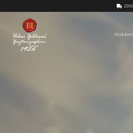
200
Hakkım