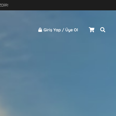
×
ZDİR!
Giriş Yap / Üye Ol