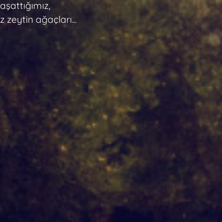
yaşattığımız,
eytin ağaçları...
rada.