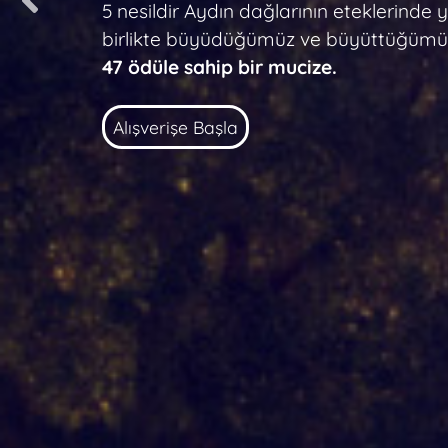
5 nesildir Aydın dağlarının eteklerinde 
Aydın dağları eteklerindeki Menderes
birlikte büyüdüğümüz ve büyüttüğümüz z
ovasının cezbedici koku ve tatları bir a
47 ödüle sahip bir mucize.
Alışverişe Başla
Alışverişe Başla