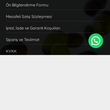
Ön Bilgilendirme Formu
Mesafeli Satış Sözleşmesi
İptal, İade ve Garanti Koşulları
Sipariş ve Teslimat
KVKK
Gizlilik Politikası
İLETİŞİM
+(90) 256 563 39 37
+(90) 532 679 09 66