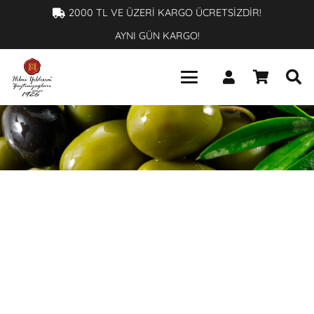
×
2000 TL VE ÜZERİ KARGO ÜCRETSİZDİR!
AYNI GÜN KARGO!