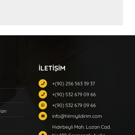
İLETİŞİM
+(90) 256 563 39 37
+(90) 532 679 09 66
+(90) 532 679 09 66
ları
info@hilmiyildirim.com
Hıdırbeyli Mah. Lozan Cad.