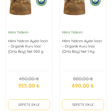
Enerji verir. Özellikle sporcuların enerji
ihtiyacını karşılamak için tercih ettiği bir
besindir.
Cilt sağlığına katkı sağlar: İncir pekmezi,
Hilmi Yıldırım
Hilmi Yıldırım
cildi nemlendirir ve yaşlanmayı geciktirir.
Hilmi Yıldırım Aydın İnciri
Hilmi Yıldırım Aydın İnciri
– Organik Kuru İncir
– Organik Kuru İncir
Sonuç olarak, incir pekmezi sağlıklı bir
(Orta Boy) Net 500 g
(Orta Boy) Net 1 Kg
besindir ve tüketilmesi önerilir.
450,00
₺
880,00
₺
Orijinal
Şu
Orijinal
Şu
355,00
₺
690,00
₺
fiyat:
andaki
fiyat:
andaki
450,00 ₺.
fiyat:
880,00 ₺.
fiyat:
SEPETE EKLE
SEPETE EKLE
355,00 ₺.
690,00 