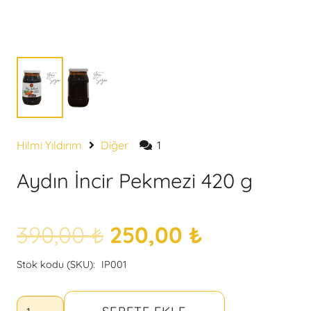
müşteri
Hilmi Yıldırım
Diğer
1
değerlendirmesi
Aydın İncir Pekmezi 420 g
Orijinal
Şu
390,00
₺
250,00
₺
Stok kodu (SKU):
IP001
fiyat:
andaki
Aydın