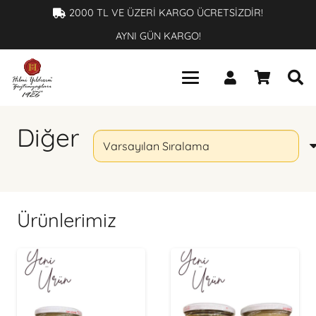
×
2000 TL VE ÜZERİ KARGO ÜCRETSİZDİR!
AYNI GÜN KARGO!
Diğer
Ürünlerimiz