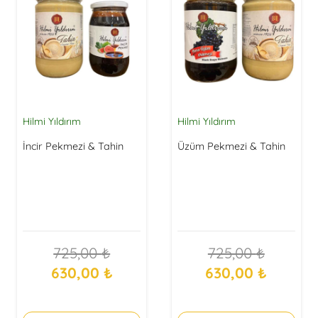
Hilmi Yıldırım
Hilmi Yıldırım
İncir Pekmezi & Tahin
Üzüm Pekmezi & Tahin
725,00
₺
725,00
₺
Orijinal
Şu
Orijinal
Şu
630,00
₺
630,00
₺
fiyat:
andaki
fiyat:
andaki
725,00 ₺.
fiyat:
725,00 ₺.
fiyat: