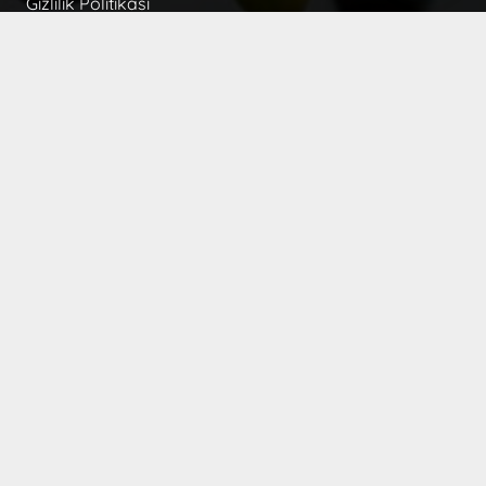
Gizlilik Politikası
İLETİŞİM
+(90) 256 563 39 37
+(90) 532 679 09 66
+(90) 532 679 09 66
info@hilmiyildirim.com
Hıdırbeyli Mah. Lozan Cad. No:130 Germencik
Aydın TÜRKİYE
Hafta içi :
09:00 – 18:00
Cumartesi :
09:00 – 14:00
Pazar :
Kapalı