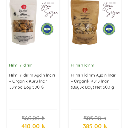
Hilmi Yıldırım
Hilmi Yıldırım
Hilmi Yıldırım Aydın İnciri
Hilmi Yıldırım Aydın İnciri
– Organik Kuru İncir
– Organik Kuru İncir
Jumbo Boy 500 G
(Büyük Boy) Net 500 g
560,00
₺
585,00
₺
Orijinal
Şu
Orijinal
Şu
410,00
₺
385,00
₺