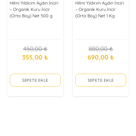
Hilmi Yıldırım Aydın İnciri
Hilmi Yıldırım Aydın İnciri
– Organik Kuru İncir
– Organik Kuru İncir
(Orta Boy) Net 500 g
(Orta Boy) Net 1 Kg
450,00
₺
880,00
₺
Orijinal
Şu
Orijinal
Şu
355,00
₺
690,00
₺
fiyat:
andaki
fiyat:
andaki
450,00 ₺.
fiyat:
880,00 ₺.
fiyat:
SEPETE EKLE
SEPETE EKLE
355,00 ₺.
690,00 