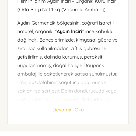
Hilmi Yıldırım Aydın İnciri – Organik Kuru İncir
(Orta Boy) Net 1 kg (Vakumlu Ambalaj)
Aydın-Germencik bölgesinin, coğrafi işaretli
natürel, organik “
Aydın İnciri
” ince kabuklu
dağ inciri. Bahçelerimizde, kimyasal gübre ve
zirai ilaç kullanılmadan, çiftlik gübresi ile
yetiştirilmiş, dalında kurumuş, peroksit
uygulanmamış, doğal haliyle Doypack
ambalaj ile paketlenerek satışa sunulmuştur.
İncir, buzdolabının soğutucu bölümünde
saklanırsa sertleşir. Derin dondurucuda veya
buzdolabınızın dondurucu-hızlı dondurucu
bölmelerinde saklayarak, kullanacağınız
Devamını Oku
zaman çıkardığınızda aynı yumuşak formuna
hemen dönecektir.