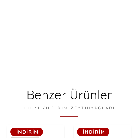
Orta Boy Lüks dağ inciridir, 51-55 adet/kg
Kalsiyum, Demir, Magnezyum, Fosfor, A
Vitamini, B1, B2 Vitamini, Yüksek Lif,
Benzaldehit, Yüksek Potasyum, Düşük
Sodyum içerir.
Ağustos 2024 ,
2024-2025
sezonu üretimidir.
Glüten ve hiçbir koruyucu, katkı maddesi
içermediği için, çölyak, glüten hastalarının
tüketmesi uygundur.
Benzer Ürünler
HILMI YILDIRIM ZEYTINYAĞLARI
İNDİRİM
İNDİRİM