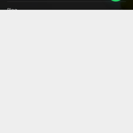
Blog
İletişim
YASAL
Ön Bilgilendirme Formu
Mesafeli Satış Sözleşmesi
İptal, İade ve Garanti Koşulları
Sipariş ve Teslimat
KVKK
Gizlilik Politikası