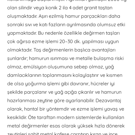
olan silindir veya konik 2 ila 4 adet granit taştan
oluşmaktadır. Aşırı ezilmiş hamur parçacıkları daha
sonraki sıvı ve katı fazların ayrılmasında olumsuz etki
yapmaktadır. Bu nedenle özellikle değirmen taşları
çok ağırsa ezme işlemi 20–30 dk. yapılması uygun
olmaktadır. Taş değirmenlerin başlıca avantajları
şunlardır; hamurun ısınması ve metalle bulaşma riski
olmaz, emülsiyon oluşumuna sebep olmaz, yağ
damlacıklarının toplanmasını kolaylaştırır ve kısmen
de olsa yoğurma işlemi gibi davranır, hücreler iyi
şekilde parçalanır ve yağ açığa çıkarılır ve hamurun
hazırlanması zeytine göre ayarlanabilir. Dezavantaj
olarak, hantal bir yöntemdir ve ezme işlemi yavaş ve
kesiklidir. Öte taraftan modern sistemlerde kullanılan
metal değirmenler esas olarak yüksek hızla dönerek
zeytinleri sabit metal kafese çarptırıp kıran ve ince