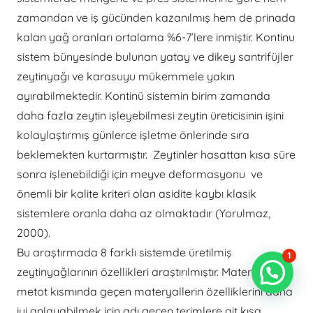
zamandan ve iş gücünden kazanılmış hem de prinada
kalan yağ oranları ortalama %6-7’lere inmiştir. Kontinu
sistem bünyesinde bulunan yatay ve dikey santrifüjler
zeytinyağı ve karasuyu mükemmele yakın
ayırabilmektedir. Kontinü sistemin birim zamanda
daha fazla zeytin işleyebilmesi zeytin üreticisinin işini
kolaylaştırmış günlerce işletme önlerinde sıra
beklemekten kurtarmıştır. Zeytinler hasattan kısa süre
sonra işlenebildiği için meyve deformasyonu ve
önemli bir kalite kriteri olan asidite kaybı klasik
sistemlere oranla daha az olmaktadır (Yorulmaz,
2000).
Bu araştırmada 8 farklı sistemde üretilmiş
1
zeytinyağlarının özellikleri araştırılmıştır. Materyal ve
metot kısmında geçen materyallerin özelliklerini daha
iyi anlayabilmek için adı geçen terimlere ait kısa