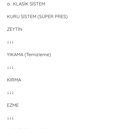
a. KLASİK SİSTEM
KURU SİSTEM (SÜPER PRES)
ZEYTİN
↓↓↓
YIKAMA (Temizleme)
↓↓↓
KIRMA
↓↓↓
EZME
↓↓↓