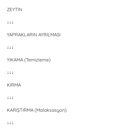
ZEYTİN
↓↓↓
YAPRAKLARIN AYRILMASI
↓↓↓
YIKAMA (Temizleme)
↓↓↓
KIRMA
↓↓↓
KARIŞTIRMA (Malaksasyon)
↓↓↓