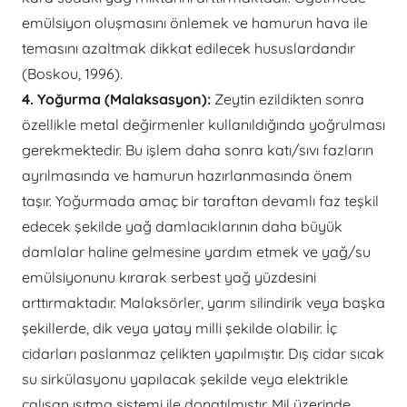
emülsiyon oluşmasını önlemek ve hamurun hava ile
temasını azaltmak dikkat edilecek hususlardandır
(Boskou, 1996).
4. Yoğurma (Malaksasyon):
Zeytin ezildikten sonra
özellikle metal değirmenler kullanıldığında yoğrulması
gerekmektedir. Bu işlem daha sonra katı/sıvı fazların
ayrılmasında ve hamurun hazırlanmasında önem
taşır. Yoğurmada amaç bir taraftan devamlı faz teşkil
edecek şekilde yağ damlacıklarının daha büyük
damlalar haline gelmesine yardım etmek ve yağ/su
emülsiyonunu kırarak serbest yağ yüzdesini
arttırmaktadır. Malaksörler, yarım silindirik veya başka
şekillerde, dik veya yatay milli şekilde olabilir. İç
cidarları paslanmaz çelikten yapılmıştır. Dış cidar sıcak
su sirkülasyonu yapılacak şekilde veya elektrikle
çalışan ısıtma sistemi ile donatılmıştır. Mil üzerinde