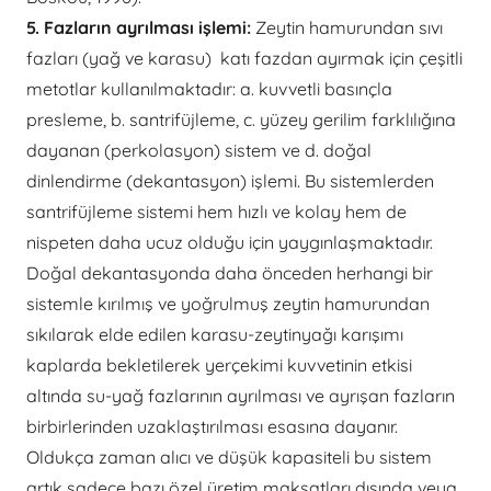
5. Fazların ayrılması işlemi:
Zeytin hamurundan sıvı
fazları (yağ ve karasu) katı fazdan ayırmak için çeşitli
metotlar kullanılmaktadır: a. kuvvetli basınçla
presleme, b. santrifüjleme, c. yüzey gerilim farklılığına
dayanan (perkolasyon) sistem ve d. doğal
dinlendirme (dekantasyon) işlemi. Bu sistemlerden
santrifüjleme sistemi hem hızlı ve kolay hem de
nispeten daha ucuz olduğu için yaygınlaşmaktadır.
Doğal dekantasyonda daha önceden herhangi bir
sistemle kırılmış ve yoğrulmuş zeytin hamurundan
sıkılarak elde edilen karasu-zeytinyağı karışımı
kaplarda bekletilerek yerçekimi kuvvetinin etkisi
altında su-yağ fazlarının ayrılması ve ayrışan fazların
birbirlerinden uzaklaştırılması esasına dayanır.
Oldukça zaman alıcı ve düşük kapasiteli bu sistem
artık sadece bazı özel üretim maksatları dışında veya